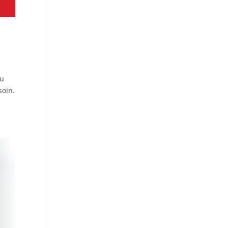
Au
soin.